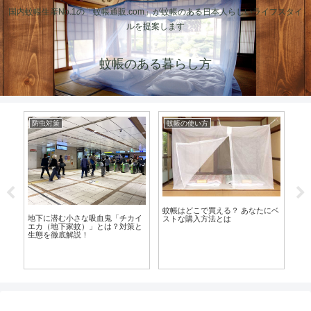
国内蚊帳生産No.1の「蚊帳通販.com」が蚊帳のある日本人らしいライフスタイ
ルを提案します
蚊帳のある暮らし方
防虫対策
蚊帳の手作り（DIY）
防
ペットのいる部屋で殺虫剤を使っ
にベ
てもいいの？動物の種類による安
簡単DIY！かわいいオリジナル食
カ
全性と注意点
卓カバーを作ってみよう！
密