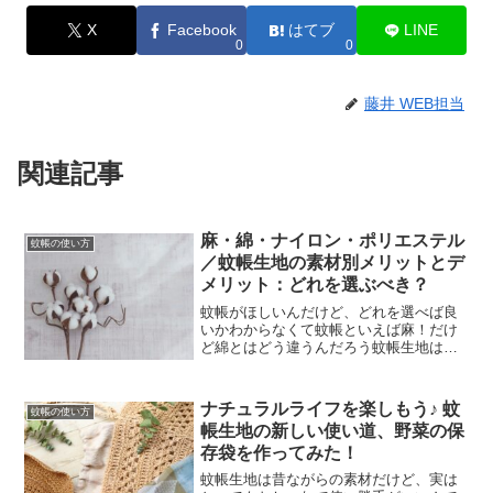
X
Facebook
はてブ
LINE
0
0
藤井 WEB担当
関連記事
麻・綿・ナイロン・ポリエステル
蚊帳の使い方
／蚊帳生地の素材別メリットとデ
メリット：どれを選ぶべき？
蚊帳がほしいんだけど、どれを選べば良
いかわからなくて蚊帳といえば麻！だけ
ど綿とはどう違うんだろう蚊帳生地は、
「麻や綿」といった天然素材から、「ナ
イロンやポリエステル」といった化学繊
維までさまざまな種類があり、それぞれ
ナチュラルライフを楽しもう♪ 蚊
蚊帳の使い方
に異なる特徴があります。...
帳生地の新しい使い道、野菜の保
存袋を作ってみた！
蚊帳生地は昔ながらの素材だけど、実は