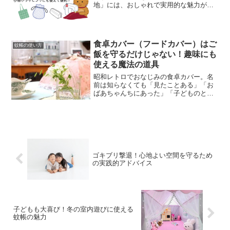
地」には、おしゃれで実用的な魅力がた
っぷり。今回は綿、片麻（綿麻）、本
麻、ナイロン、ポリエステルという5種類
の蚊帳生地を、実際に使ってみた実用例
とともにご紹介します。🧺...
食卓カバー（フードカバー）はご
蚊帳の使い方
飯を守るだけじゃない！趣味にも
使える魔法の道具
昭和レトロでおなじみの食卓カバー。名
前は知らなくても「見たことある」「お
ばあちゃんちにあった」「子どものとき
は使ってた」と一定以上の年齢の方たち
には懐かしのアイテムです。今では食卓
カバーを食べ物にかける以外の使い方を
している方もいます。X（...
ゴキブリ撃退！心地よい空間を守るため
の実践的アドバイス
子どもも大喜び！冬の室内遊びに使える
蚊帳の魅力