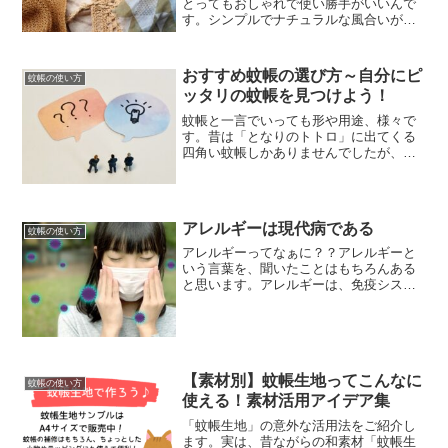
とってもおしゃれで使い勝手がいいんで
す。シンプルでナチュラルな風合いが、
今のトレンドにもぴったり♪今回は、若い
女性が楽しめる蚊帳生地の新たな使い方
をご紹介します！蚊帳生地の新たな使い
おすすめ蚊帳の選び方～自分にピ
蚊帳の使い方
道エコでおしゃれなトー...
ッタリの蚊帳を見つけよう！
蚊帳と一言でいっても形や用途、様々で
す。昔は「となりのトトロ」に出てくる
四角い蚊帳しかありませんでしたが、今
は傘のような形のワンタッチ式蚊帳もあ
ります。素材も麻だけでなく、ナイロン
やポリエステル製の洗える蚊帳も作られ
ています。蚊帳を使ってみ...
アレルギーは現代病である
蚊帳の使い方
アレルギーってなぁに？？アレルギーと
いう言葉を、聞いたことはもちろんある
と思います。アレルギーは、免疫システ
ムが体内に侵入した通常は無害な物質
（アレルゲン）に過剰に反応する状態で
す。 アレルギー反応は、アレルゲンと接
触した後に免疫システムが...
【素材別】蚊帳生地ってこんなに
蚊帳の使い方
使える！素材活用アイデア集
「蚊帳生地」の意外な活用法をご紹介し
ます。実は、昔ながらの和素材「蚊帳生