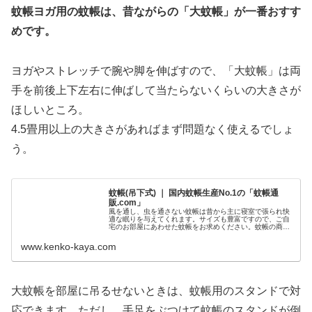
蚊帳ヨガ用の蚊帳は、昔ながらの「大蚊帳」が一番おすす
めです。
ヨガやストレッチで腕や脚を伸ばすので、「大蚊帳」は両
手を前後上下左右に伸ばして当たらないくらいの大きさが
ほしいところ。
4.5畳用以上の大きさがあればまず問題なく使えるでしょ
う。
蚊帳(吊下式) ｜ 国内蚊帳生産No.1の「蚊帳通
販.com」
風を通し、虫を通さない蚊帳は昔から主に寝室で張られ快
適な眠りを与えてくれます。サイズも豊富ですので、ご自
宅のお部屋にあわせた蚊帳をお求めください。蚊帳の商品
で「３畳用、4.5畳用・・・」といったサイズ表記をしてお
りますが、このサイズは実際の...
www.kenko-kaya.com
大蚊帳を部屋に吊るせないときは、蚊帳用のスタンドで
対
応できます。ただし、手足をぶつけて蚊帳のスタンドが倒