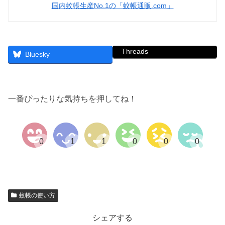
国内蚊帳生産No.1の「蚊帳通販.com」
Threads
Bluesky
一番ぴったりな気持ちを押してね！
蚊帳の使い方
シェアする