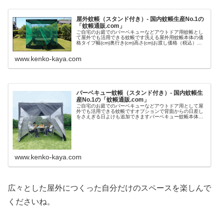
屋外蚊帳（スタンド付き）- 国内蚊帳生産No.1の
「蚊帳通販.com」
ご自宅のお庭でのバーベキューなどアウトドア用蚊帳とし
て屋外でも活用できる蚊帳です洗える屋外用蚊帳本体の価
格タイプ幅(cm)奥行き(cm)高さ(cm)お渡し価格（税込）定
番品25025025046,200円洗える屋外用蚊帳（スタンド付
き）製品...
www.kenko-kaya.com
バーベキュー蚊帳（スタンド付き）- 国内蚊帳生
産No.1の「蚊帳通販.com」
ご自宅のお庭でのバーベキューなどアウトドア用として屋
外でも活用できる蚊帳ですオプションで背面からの日差し
をさえぎる日よけも追加できますバーベキュー蚊帳本体の
価格幅(cm)奥行き(cm)高さ(cm)お渡し価格（税込）
24024023538,5...
www.kenko-kaya.com
広々とした屋外につくった自分だけのスペースを楽しんで
くださいね。