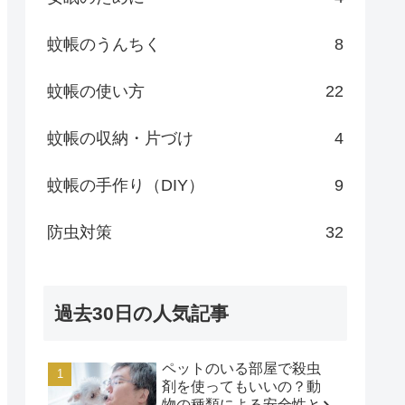
蚊帳のうんちく
8
蚊帳の使い方
22
蚊帳の収納・片づけ
4
蚊帳の手作り（DIY）
9
防虫対策
32
過去30日の人気記事
ペットのいる部屋で殺虫
剤を使ってもいいの？動
物の種類による安全性と