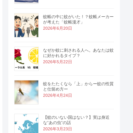
蚊帳の中に蚊がいた！？蚊帳メーカー
が考えた「蚊帳漫才」
2026年6月20日
なぜか蚊に刺される人へ。あなたは蚊
に好かれるタイプ？
2026年5月22日
蚊をたたくなら「上」からー蚊の性質
と仕留め方ー
2026年4月24日
【蚊のいない国はない？】実は身近
な“あの虫”の話
2026年3月23日