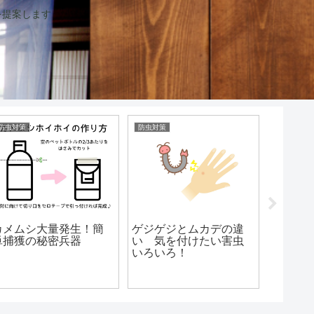
を提案します
防虫対策
防虫対策
蚊帳の手作
カメムシ大量発生！簡
ゲジゲジとムカデの違
簡単DI
単捕獲の秘密兵器
い 気を付けたい害虫
作り蚊
いろいろ！
ント