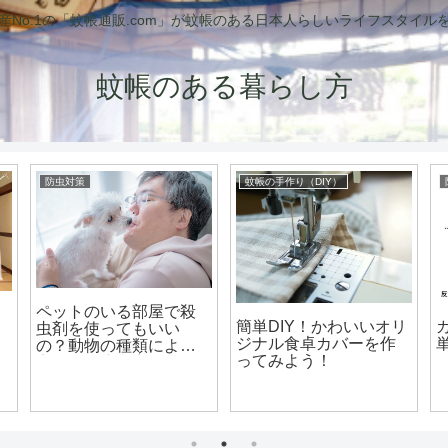
産No.1の「蚊帳通販.com」が蚊帳のある日本人らしいライフスタイル
蚊帳のある暮らし方
防虫対策
蚊帳の手作り（DIY）
ペットのいる部屋で殺
簡単DIY！かわいいオリ
虫剤を使ってもいい
ジナル食卓カバーを作
の？動物の種類による
ってみよう！
安全性と注意点