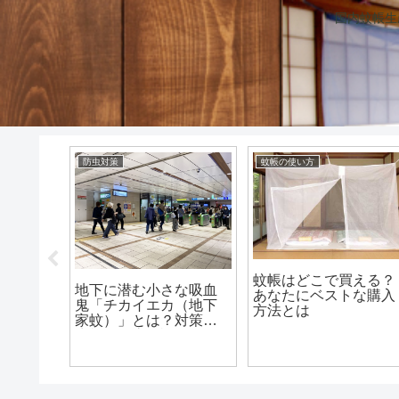
国内蚊帳生
防虫対策
蚊帳の使い方
意外と
蚊帳はどこで買える？
地下に潜む小さな吸血
体とそ
あなたにベストな購入
鬼「チカイエカ（地下
方法とは
家蚊）」とは？対策と
生態を徹底解説！