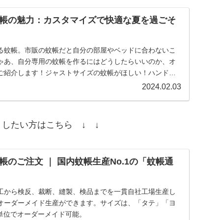
帳の魅力：カスタマイズで快適な夏を過ごそ
る蚊帳。市販の蚊帳だと自分の部屋やベッドに合わないこ
ゃあ、自分専用の蚊帳を作るにはどうしたらいいのか、オ
ご紹介します！ジャストサイズの蚊帳がほしい！ハンドメ
...
2024.02.03
したい方はこちら ↓ ↓
のご注文 ｜ 国内蚊帳生産No.1の「蚊帳通
工から検反、裁断、縫製、検品までを一貫自社工場生産し
オーダーメイド生産ができます。サイズは、「タテ」「ヨ
m単位でオーダーメイド可能。