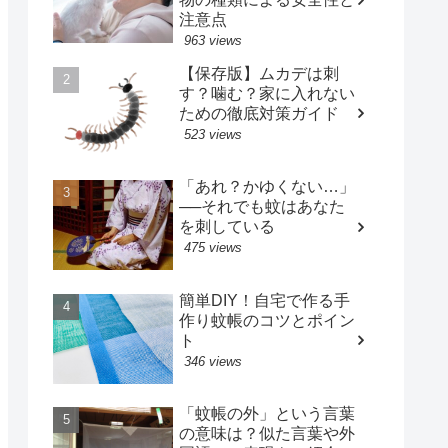
注意点
963 views
【保存版】ムカデは刺
す？噛む？家に入れない
ための徹底対策ガイド
523 views
「あれ？かゆくない…」
──それでも蚊はあなた
を刺している
475 views
簡単DIY！自宅で作る手
作り蚊帳のコツとポイン
ト
346 views
「蚊帳の外」という言葉
の意味は？似た言葉や外