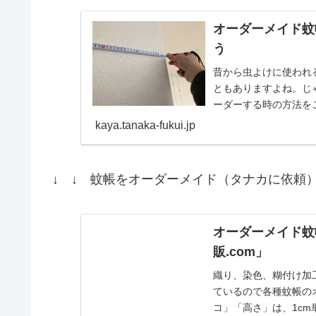
オーダーメイド蚊
う
昔から虫よけに使われ
ともありますよね。じ
ーダーする時の方法を
イドする？オーダーメイド
kaya.tanaka-fukui.jp
↓ ↓ 蚊帳をオーダーメイド（タナカに依頼）
オーダーメイド蚊帳
販.com」
織り、染色、糊付け加
ているので各種蚊帳の
コ」「高さ」は、1c