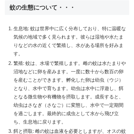
蚊の生態について・・・
生息地: 蚊は世界中に広く分布しており、特に温暖な
気候の地域で多く見られます。彼らは湿地や水たま
りなどの水の近くで繁殖し、水がある場所を好みま
す。
繁殖: 蚊は、水場で繁殖します。雌の蚊は水たまりや
沼地などに卵を産みます。一度に数十から数百の卵
を産むことができます。孵化した卵は幼虫（ウジ）
となり、水中で育ちます。幼虫は水中に浮遊し、餌
となる微生物や有機物を摂取します。成長すると、
幼虫はさなぎ（さなご）に変態し、水中で一定期間
を過ごします。最終的に成虫として水から飛び立
ち、生息地に戻ります。
餌と摂取: 雌の蚊は血液を必要としますが、オスの蚊