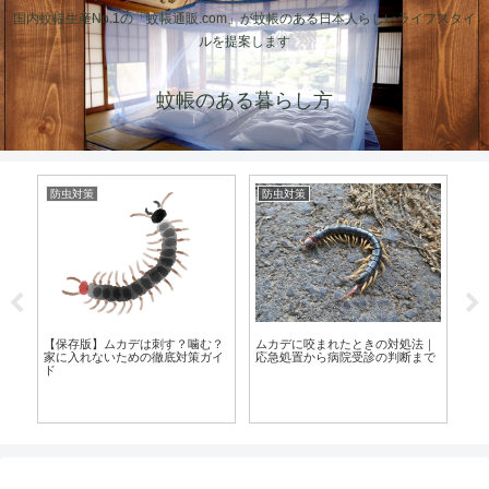
国内蚊帳生産No.1の「蚊帳通販.com」が蚊帳のある日本人らしいライフスタイ
ルを提案します
蚊帳のある暮らし方
防虫対策
防虫対策
防
突
れで
の
【保存版】ムカデは刺す？噛む？
ムカデに咬まれたときの対処法｜
当
家に入れないための徹底対策ガイ
応急処置から病院受診の判断まで
ド