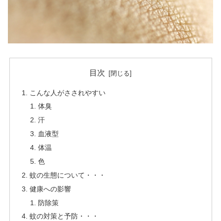
目次
こんな人がさされやすい
体臭
汗
血液型
体温
色
蚊の生態について・・・
健康への影響
防除策
蚊の対策と予防・・・